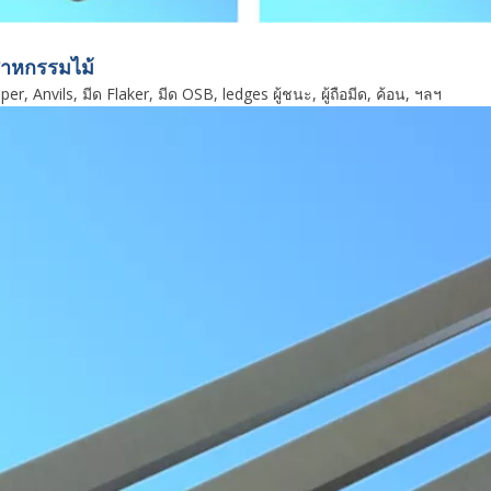
สาหกรรมไม้
er, Anvils, มีด Flaker, มีด OSB, ledges ผู้ชนะ, ผู้ถือมีด, ค้อน, ฯลฯ