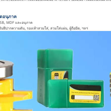
์ดอนุภาค
 OSB, MDF และอนุภาค
, ริมฝีปากความดัน, รองเท้าสวมใส่, สวมใส่แผ่น, ผู้ถือมีด, ฯลฯ