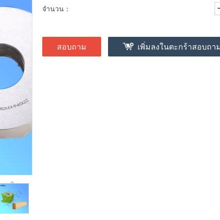
จำนวน：
สอบถาม
เพิ่มลงในตะกร้าสอบถา