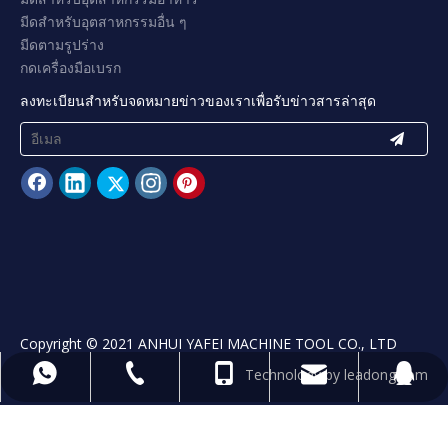
3. แบบฟอร์มพิเศษกด Brake Tooling
(สามารถปรับแต่งตามรูปวาดหรือชิ้น
งาน)
บริษัท Yafei สามารถจัดหามาตรฐานและการ
ออกแบบที่กำหนดเองสำหรับการดัดพิเศษ
ตัวอย่างเช่น: Offset, Off Center Curl, Hat
Channel, Radius Rib, ON Balanced Bend, U-
Bend ด้วยรัศมีรัศมีขนาดใหญ่, Hem ที่มีหน้า
แปลน, U, W ช่องและอื่น ๆ
yafeiblade@hotmail.com
+ 86 13965541302
+ 86 13965541302
+865556071185
89406822