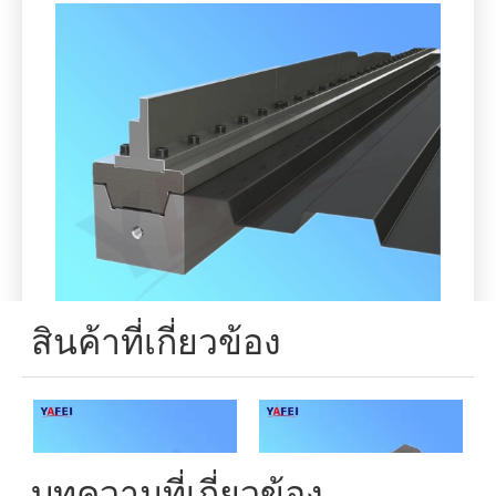
2. Bottom Press Brake Tooling / Dies.
(สามารถปรับแต่งตามรูปวาดหรือชิ้น
งาน)
เราจัดหามาตรฐานและการออกแบบที่กำหนด
เอง เราสามารถเสนอมาตรฐานหรือไม่ได้
มาตรฐานใด ๆ (ตัวเองอยู่ตรงกลาง 2V ตาย,
เดี่ยว v ตาย, มัลติ v ตาย, ชุด Hemming,
แสตมป์, ผู้ถือพ่อแม่พิมพ์, อะแดปเตอร์, แทรก
ตาย, เครื่องมือรัศมี ฯลฯ ) สำหรับระบบเบรก
กดหลัก เช่น Amada, LVD, Craftpress, ACL,
Prima Power, Haco, Salagnini, MVD, Colgar,
Dener, Deratech, Promecam-Euro Style,
Trumpf-Wila, Beyeler, Yangli, Yawei, YSD
ฯลฯ เราสามารถจัดหาการเลือกที่หลากหลาย
ของมาตรฐาน รูปร่างหรือทำเครื่องมือพิเศษ
ใด ๆ ภายใต้การร้องขอของลูกค้ารวมถึง
ความยาว 6,000-8,000 มม. ในชิ้นเดียว