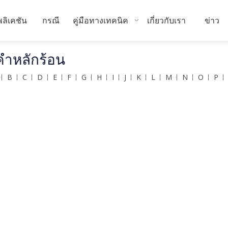
ลิเคชัน
กรณี
คู่มือทางเทคนิค
เกี่ยวกับเรา
ข่าว
คำหลักร้อน
B
C
D
E
F
G
H
I
J
K
L
M
N
O
P