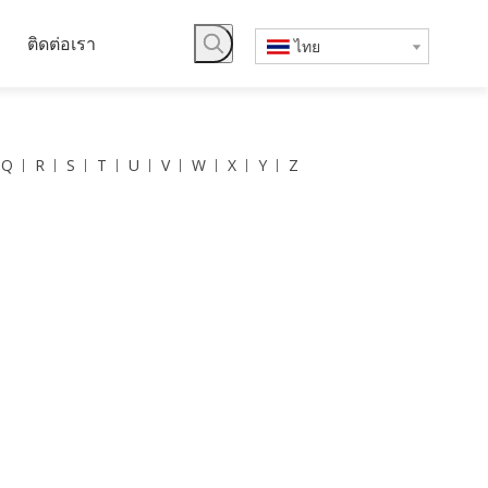
ติดต่อเรา
ไทย
Q
R
S
T
U
V
W
X
Y
Z